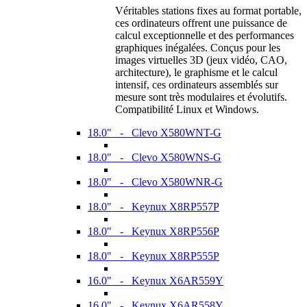
Véritables stations fixes au format portable,
ces ordinateurs offrent une puissance de
calcul exceptionnelle et des performances
graphiques inégalées. Conçus pour les
images virtuelles 3D (jeux vidéo, CAO,
architecture), le graphisme et le calcul
intensif, ces ordinateurs assemblés sur
mesure sont très modulaires et évolutifs.
Compatibilité Linux et Windows.
18.0" - Clevo X580WNT-G
18.0" - Clevo X580WNS-G
18.0" - Clevo X580WNR-G
18.0" - Keynux X8RP557P
18.0" - Keynux X8RP556P
18.0" - Keynux X8RP555P
16.0" - Keynux X6AR559Y
16.0" - Keynux X6AR558Y