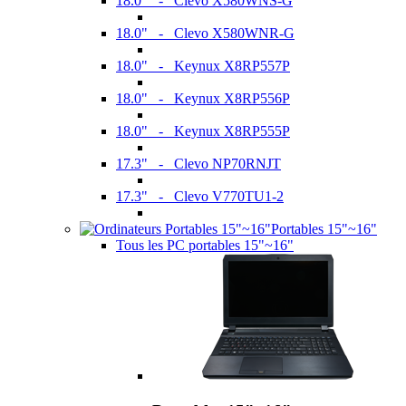
18.0" - Clevo X580WNS-G
18.0" - Clevo X580WNR-G
18.0" - Keynux X8RP557P
18.0" - Keynux X8RP556P
18.0" - Keynux X8RP555P
17.3" - Clevo NP70RNJT
17.3" - Clevo V770TU1-2
Portables 15"~16"
Tous les PC portables 15"~16"