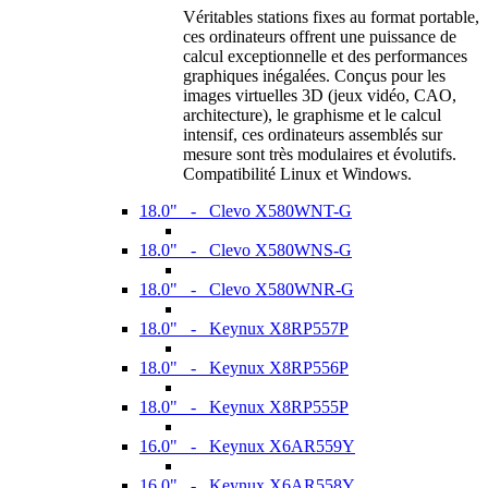
Véritables stations fixes au format portable,
ces ordinateurs offrent une puissance de
calcul exceptionnelle et des performances
graphiques inégalées. Conçus pour les
images virtuelles 3D (jeux vidéo, CAO,
architecture), le graphisme et le calcul
intensif, ces ordinateurs assemblés sur
mesure sont très modulaires et évolutifs.
Compatibilité Linux et Windows.
18.0" - Clevo X580WNT-G
18.0" - Clevo X580WNS-G
18.0" - Clevo X580WNR-G
18.0" - Keynux X8RP557P
18.0" - Keynux X8RP556P
18.0" - Keynux X8RP555P
16.0" - Keynux X6AR559Y
16.0" - Keynux X6AR558Y