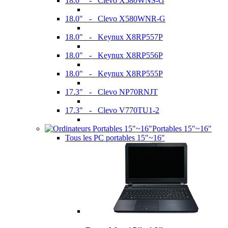
18.0" - Clevo X580WNS-G
18.0" - Clevo X580WNR-G
18.0" - Keynux X8RP557P
18.0" - Keynux X8RP556P
18.0" - Keynux X8RP555P
17.3" - Clevo NP70RNJT
17.3" - Clevo V770TU1-2
Portables 15"~16"
Tous les PC portables 15"~16"