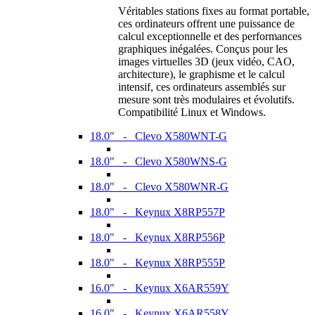
Véritables stations fixes au format portable,
ces ordinateurs offrent une puissance de
calcul exceptionnelle et des performances
graphiques inégalées. Conçus pour les
images virtuelles 3D (jeux vidéo, CAO,
architecture), le graphisme et le calcul
intensif, ces ordinateurs assemblés sur
mesure sont très modulaires et évolutifs.
Compatibilité Linux et Windows.
18.0" - Clevo X580WNT-G
18.0" - Clevo X580WNS-G
18.0" - Clevo X580WNR-G
18.0" - Keynux X8RP557P
18.0" - Keynux X8RP556P
18.0" - Keynux X8RP555P
16.0" - Keynux X6AR559Y
16.0" - Keynux X6AR558Y