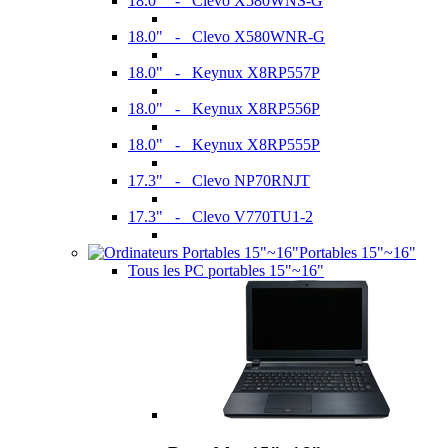
18.0" - Clevo X580WNS-G
18.0" - Clevo X580WNR-G
18.0" - Keynux X8RP557P
18.0" - Keynux X8RP556P
18.0" - Keynux X8RP555P
17.3" - Clevo NP70RNJT
17.3" - Clevo V770TU1-2
Portables 15"~16"
Tous les PC portables 15"~16"