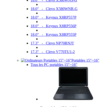
18.0" - Clevo X580WNS-G
18.0" - Clevo X580WNR-G
18.0" - Keynux X8RP557P
18.0" - Keynux X8RP556P
18.0" - Keynux X8RP555P
17.3" - Clevo NP70RNJT
17.3" - Clevo V770TU1-2
Portables 15"~16"
Tous les PC portables 15"~16"