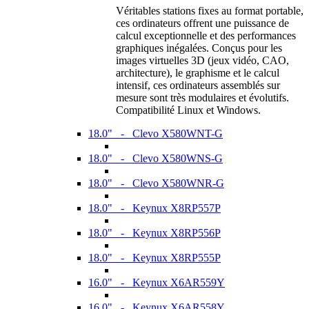
Véritables stations fixes au format portable,
ces ordinateurs offrent une puissance de
calcul exceptionnelle et des performances
graphiques inégalées. Conçus pour les
images virtuelles 3D (jeux vidéo, CAO,
architecture), le graphisme et le calcul
intensif, ces ordinateurs assemblés sur
mesure sont très modulaires et évolutifs.
Compatibilité Linux et Windows.
18.0" - Clevo X580WNT-G
18.0" - Clevo X580WNS-G
18.0" - Clevo X580WNR-G
18.0" - Keynux X8RP557P
18.0" - Keynux X8RP556P
18.0" - Keynux X8RP555P
16.0" - Keynux X6AR559Y
16.0" - Keynux X6AR558Y