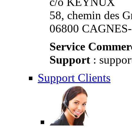
c/o KEYNUX
58, chemin des G
06800 CAGNES-S
Service Commerc
Support
: suppor
Support Clients