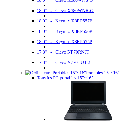
18.0" - Clevo X580WNS-G
18.0" - Clevo X580WNR-G
18.0" - Keynux X8RP557P
18.0" - Keynux X8RP556P
18.0" - Keynux X8RP555P
17.3" - Clevo NP70RNJT
17.3" - Clevo V770TU1-2
Portables 15"~16"
Tous les PC portables 15"~16"