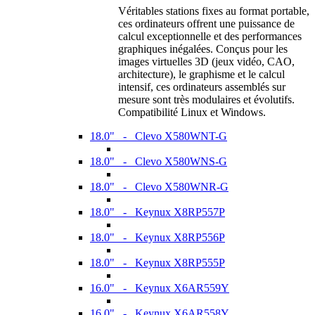
Véritables stations fixes au format portable,
ces ordinateurs offrent une puissance de
calcul exceptionnelle et des performances
graphiques inégalées. Conçus pour les
images virtuelles 3D (jeux vidéo, CAO,
architecture), le graphisme et le calcul
intensif, ces ordinateurs assemblés sur
mesure sont très modulaires et évolutifs.
Compatibilité Linux et Windows.
18.0" - Clevo X580WNT-G
18.0" - Clevo X580WNS-G
18.0" - Clevo X580WNR-G
18.0" - Keynux X8RP557P
18.0" - Keynux X8RP556P
18.0" - Keynux X8RP555P
16.0" - Keynux X6AR559Y
16.0" - Keynux X6AR558Y