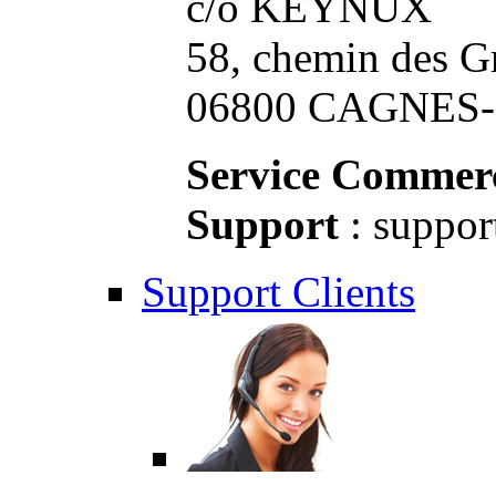
c/o KEYNUX
58, chemin des G
06800 CAGNES-S
Service Commerc
Support
: suppor
Support Clients