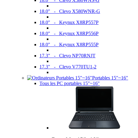
18.0" - Clevo X580WNS-G
18.0" - Clevo X580WNR-G
18.0" - Keynux X8RP557P
18.0" - Keynux X8RP556P
18.0" - Keynux X8RP555P
17.3" - Clevo NP70RNJT
17.3" - Clevo V770TU1-2
Portables 15"~16"
Tous les PC portables 15"~16"