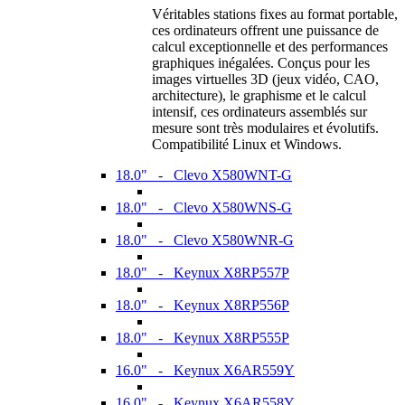
Véritables stations fixes au format portable,
ces ordinateurs offrent une puissance de
calcul exceptionnelle et des performances
graphiques inégalées. Conçus pour les
images virtuelles 3D (jeux vidéo, CAO,
architecture), le graphisme et le calcul
intensif, ces ordinateurs assemblés sur
mesure sont très modulaires et évolutifs.
Compatibilité Linux et Windows.
18.0" - Clevo X580WNT-G
18.0" - Clevo X580WNS-G
18.0" - Clevo X580WNR-G
18.0" - Keynux X8RP557P
18.0" - Keynux X8RP556P
18.0" - Keynux X8RP555P
16.0" - Keynux X6AR559Y
16.0" - Keynux X6AR558Y