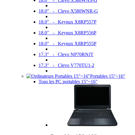
18.0" - Clevo X580WNS-G
18.0" - Clevo X580WNR-G
18.0" - Keynux X8RP557P
18.0" - Keynux X8RP556P
18.0" - Keynux X8RP555P
17.3" - Clevo NP70RNJT
17.3" - Clevo V770TU1-2
Portables 15"~16"
Tous les PC portables 15"~16"