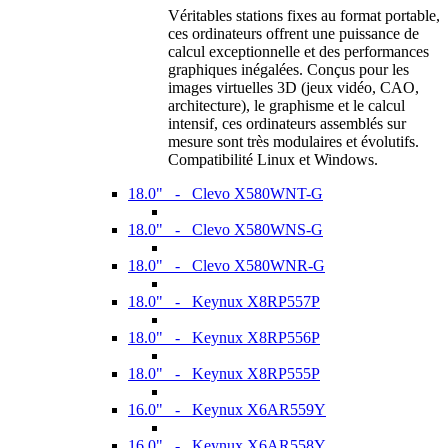
Véritables stations fixes au format portable,
ces ordinateurs offrent une puissance de
calcul exceptionnelle et des performances
graphiques inégalées. Conçus pour les
images virtuelles 3D (jeux vidéo, CAO,
architecture), le graphisme et le calcul
intensif, ces ordinateurs assemblés sur
mesure sont très modulaires et évolutifs.
Compatibilité Linux et Windows.
18.0" - Clevo X580WNT-G
18.0" - Clevo X580WNS-G
18.0" - Clevo X580WNR-G
18.0" - Keynux X8RP557P
18.0" - Keynux X8RP556P
18.0" - Keynux X8RP555P
16.0" - Keynux X6AR559Y
16.0" - Keynux X6AR558Y