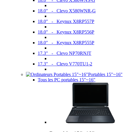
18.0" - Clevo X580WNS-G
18.0" - Clevo X580WNR-G
18.0" - Keynux X8RP557P
18.0" - Keynux X8RP556P
18.0" - Keynux X8RP555P
17.3" - Clevo NP70RNJT
17.3" - Clevo V770TU1-2
Portables 15"~16"
Tous les PC portables 15"~16"