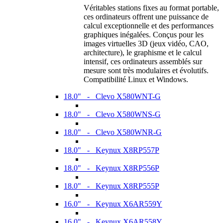
Véritables stations fixes au format portable,
ces ordinateurs offrent une puissance de
calcul exceptionnelle et des performances
graphiques inégalées. Conçus pour les
images virtuelles 3D (jeux vidéo, CAO,
architecture), le graphisme et le calcul
intensif, ces ordinateurs assemblés sur
mesure sont très modulaires et évolutifs.
Compatibilité Linux et Windows.
18.0" - Clevo X580WNT-G
18.0" - Clevo X580WNS-G
18.0" - Clevo X580WNR-G
18.0" - Keynux X8RP557P
18.0" - Keynux X8RP556P
18.0" - Keynux X8RP555P
16.0" - Keynux X6AR559Y
16.0" - Keynux X6AR558Y